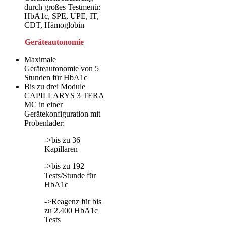
durch großes Testmenü:
HbA1c, SPE, UPE, IT,
CDT, Hämoglobin
Geräteautonomie
Maximale
Geräteautonomie von 5
Stunden für HbA1c
Bis zu drei Module
CAPILLARYS 3 TERA
MC in einer
Gerätekonfiguration mit
Probenlader:
->bis zu 36
Kapillaren
->bis zu 192
Tests/Stunde für
HbA1c
->Reagenz für bis
zu 2.400 HbA1c
Tests