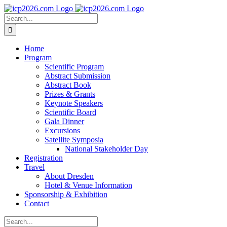
Skip
to
Search
content
for:
Home
Program
Scientific Program
Abstract Submission
Abstract Book
Prizes & Grants
Keynote Speakers
Scientific Board
Gala Dinner
Excursions
Satellite Symposia
National Stakeholder Day
Registration
Travel
About Dresden
Hotel & Venue Information
Sponsorship & Exhibition
Contact
Search